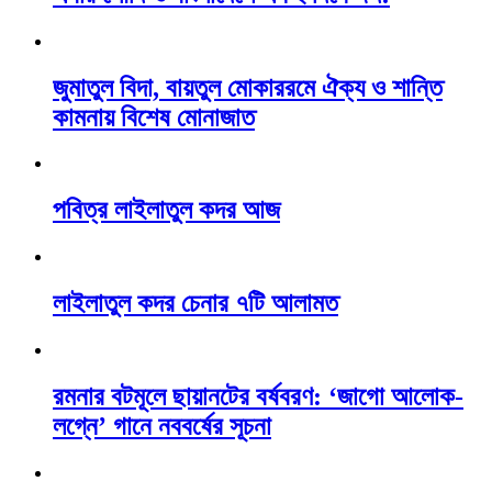
জুমাতুল বিদা, বায়তুল মোকাররমে ঐক্য ও শান্তি
কামনায় বিশেষ মোনাজাত
পবিত্র লাইলাতুল কদর আজ
লাইলাতুল কদর চেনার ৭টি আলামত
রমনার বটমূলে ছায়ানটের বর্ষবরণ: ‘জাগো আলোক-
লগ্নে’ গানে নববর্ষের সূচনা