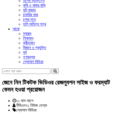
বিশেষ ব্যক্তিত্ব
কৃষি ও খামার বাড়ি
হাট বাজার
চাকরির খবর
চলার পথে
তুলি সাহিত্য পত্র
আরো
স্বাস্থ্য
শিক্ষাঙ্গন
ক্রীড়াঙ্গন
বিজ্ঞান ও প্রযুক্তি
ধর্ম
গণমাধ্যম
স্যোসাল মিডিয়া
জেনে নিন টিকটক ভিডিওর রেজল্যুশন সাইজ ও ফরম্যাট
কেমন হওয়া প্রয়োজন
১১ মাস আগে
টিবিএন৭১ নিউজ ডেস্ক
স্যোসাল মিডিয়া