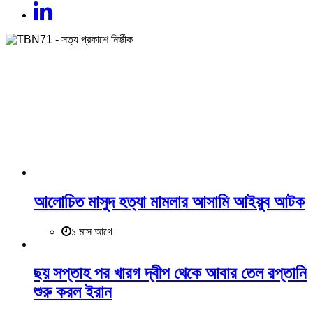
সম্পাদক ও প্রকাশক
রুকুন-উদ-দৌলা সোহেল
বাসা #২৩, রোড় # ২/এ, ব্লক #ই, সেক্টর #১৫, উত্তরা, ঢাকা -১২৩০।।
ইউএসএ কার্যালয়ঃ জেকসন হাইডস, নিউ ইয়র্ক, ইউএসএ।
+880 1901-853 833
tbn71news@gmail.com
আলোচিত মাসুদ হত্যা মামলার আসামি আইয়ুব আটক
১ মাস আগে
ছয় সপ্তাহ পর খারগ দ্বীপ থেকে আবার তেল রপ্তানি
শুরু করল ইরান