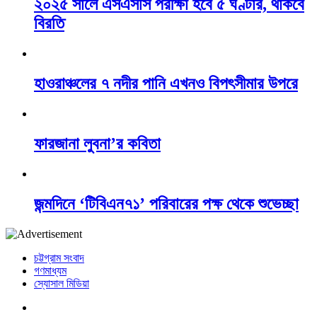
২০২৫ সালে এসএসসি পরীক্ষা হবে ৫ ঘণ্টার, থাকবে
বিরতি
হাওরাঞ্চলের ৭ নদীর পানি এখনও বিপৎসীমার উপরে
ফারজানা লুবনা’র কবিতা
জন্মদিনে ‘টিবিএন৭১’ পরিবারের পক্ষ থেকে শুভেচ্ছা
চট্টগ্রাম সংবাদ
গণমাধ্যম
স্যোসাল মিডিয়া