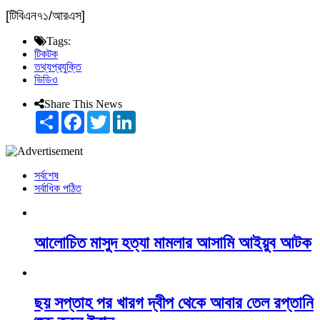
[টিবিএন৭১/আরএস]
Tags:
টিকটক
তথ্যপ্রযুক্তি
ভিডিও
Share This News
Share
Facebook
Twitter
LinkedIn
সর্বশেষ
সর্বাধিক পঠিত
আলোচিত মাসুদ হত্যা মামলার আসামি আইয়ুব আটক
ছয় সপ্তাহ পর খারগ দ্বীপ থেকে আবার তেল রপ্তানি