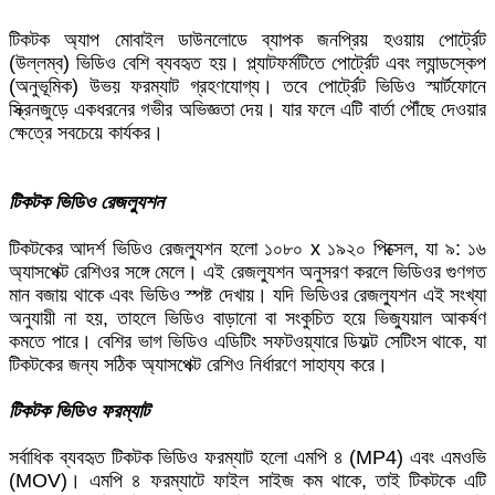
টিকটক অ্যাপ মোবাইল ডাউনলোডে ব্যাপক জনপ্রিয় হওয়ায় পোর্ট্রেট
(উল্লম্ব) ভিডিও বেশি ব্যবহৃত হয়। প্ল্যাটফর্মটিতে পোর্ট্রেট এবং ল্যান্ডস্কেপ
(অনুভূমিক) উভয় ফরম্যাট গ্রহণযোগ্য। তবে পোর্ট্রেট ভিডিও স্মার্টফোনে
স্ক্রিনজুড়ে একধরনের গভীর অভিজ্ঞতা দেয়। যার ফলে এটি বার্তা পৌঁছে দেওয়ার
ক্ষেত্রে সবচেয়ে কার্যকর।
টিকটক ভিডিও রেজল্যুশন
টিকটকের আদর্শ ভিডিও রেজল্যুশন হলো ১০৮০ x ১৯২০ পিক্সেল, যা ৯: ১৬
অ্যাসপেক্ট রেশিওর সঙ্গে মেলে। এই রেজল্যুশন অনুসরণ করলে ভিডিওর গুণগত
মান বজায় থাকে এবং ভিডিও স্পষ্ট দেখায়। যদি ভিডিওর রেজল্যুশন এই সংখ্যা
অনুযায়ী না হয়, তাহলে ভিডিও বাড়ানো বা সংকুচিত হয়ে ভিজ্যুয়াল আকর্ষণ
কমতে পারে। বেশির ভাগ ভিডিও এডিটিং সফটওয়্যারে ডিফল্ট সেটিংস থাকে, যা
টিকটকের জন্য সঠিক অ্যাসপেক্ট রেশিও নির্ধারণে সাহায্য করে।
টিকটক ভিডিও ফরম্যাট
সর্বাধিক ব্যবহৃত টিকটক ভিডিও ফরম্যাট হলো এমপি ৪ (MP4) এবং এমওভি
(MOV)। এমপি ৪ ফরম্যাটে ফাইল সাইজ কম থাকে, তাই টিকটকে এটি