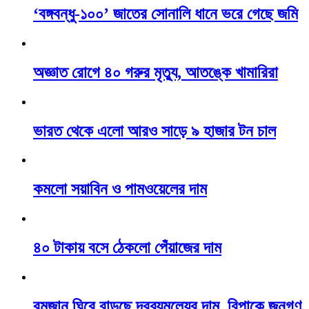
‘বঙ্গবন্ধু-১০০’ জাতের সোনালি ধানে ভরে গেছে জমি
অজ্ঞাত রোগে ৪০ গরুর মৃত্যু, আতঙ্কে খামারিরা
ভারত থেকে এলো আরও সাড়ে ৯ হাজার টন চাল
কমলো সয়াবিন ও পামওয়েলের দাম
৪০ টাকায় বসে ঠেকলো পেঁয়াজের দাম
রমজান ঘিরে বাড়ছে দ্রব্যমূল্যের দাম, বিপাকে জনগণ