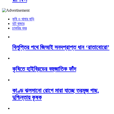
কৃষি ও খামার বাড়ি
হাট বাজার
চাকরির খবর
বিলুপ্তির পথে জিআই সনদপ্রাপ্ত ধান ‘রাতাবোরো’
কৃষিতে হাইব্রিডের বহুজাতিক ফাঁদ
কাণ্ড ঝলসানো রোগে মারা যাচ্ছে তরমুজ গাছ,
দুশ্চিন্তায় কৃষক